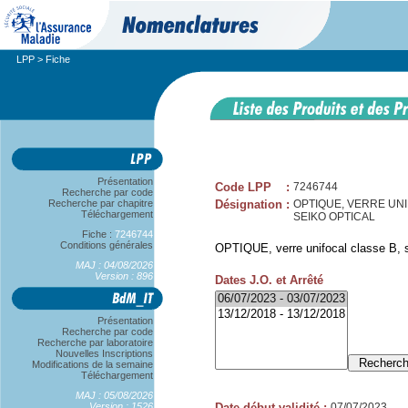
LPP
> Fiche
Présentation
Code LPP
:
7246744
Recherche par code
Recherche par chapitre
Désignation
:
OPTIQUE, VERRE UNIFO
Téléchargement
SEIKO OPTICAL
Fiche :
7246744
Conditions générales
OPTIQUE, verre unifocal classe B, sp
MAJ : 04/08/2026
Version : 896
Dates J.O. et Arrêté
Présentation
Recherche par code
Recherche par laboratoire
Nouvelles Inscriptions
Modifications de la semaine
Téléchargement
MAJ : 05/08/2026
Version : 1526
Date début validité
:
07/07/2023