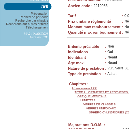
Ancien code
:
2210983
Présentation
Tarif
:
0,
Recherche par code
Recherche par chapitre
Prix unitaire réglementé
:
Né
Recherche sur autres critères
Montant max remboursement
:
Né
Téléchargement
Quantité max remboursement
:
Né
MAJ : 04/06/2026
Version : 105
Entente préalable
:
Non
Indications
:
Oui
Identifiant
:
Néant
Age maxi
:
Néant
Nature de prestation
:
VU5 Verre B,u
Type de prestation
:
Achat
Chapitres :
Arborescence LPP
TITRE 2 : ORTHESES ET PROTHESES
OPTIQUE MEDICALE
LUNETTES
VERRES DE CLASSE B
VERRES UNIFOCAUX
SPHERO-CYLINDRIQUES (C
Majorations D.O.M. :