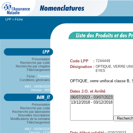
LPP
> Fiche
Présentation
Code LPP
:
7244449
Recherche par code
Recherche par chapitre
Désignation
:
OPTIQUE, VERRE UNIFOC
Téléchargement
EYES
Fiche :
7244449
Conditions générales
OPTIQUE, verre unifocal classe B, S
MAJ : 04/08/2026
Version : 896
Dates J.O. et Arrêté
Présentation
Recherche par code
Recherche par laboratoire
Nouvelles Inscriptions
Modifications de la semaine
Téléchargement
MAJ : 05/08/2026
Version : 1526
Date début validité
:
07/07/2023