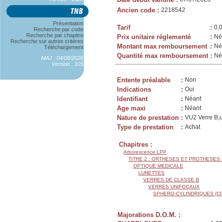
Ancien code
:
2218542
Présentation
Tarif
:
0,
Recherche par code
Recherche par chapitre
Prix unitaire réglementé
:
Né
Recherche sur autres critères
Montant max remboursement
:
Né
Téléchargement
Quantité max remboursement
:
Né
MAJ : 04/06/2026
Version : 105
Entente préalable
:
Non
Indications
:
Oui
Identifiant
:
Néant
Age maxi
:
Néant
Nature de prestation
:
VU2 Verre B,u
Type de prestation
:
Achat
Chapitres :
Arborescence LPP
TITRE 2 : ORTHESES ET PROTHESES
OPTIQUE MEDICALE
LUNETTES
VERRES DE CLASSE B
VERRES UNIFOCAUX
SPHERO-CYLINDRIQUES (C
Majorations D.O.M. :