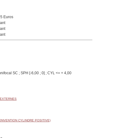
05 Euros
ant
ant
ant
nifocal SC ; SPH [-6,00 ; 0] ; CYL <= + 4,00
 EXTERNES
ONVENTION CYLINDRE POSITIVE)