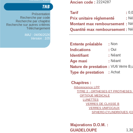
Ancien code
:
2224287
Tarif
:
0,
Présentation
Recherche par code
Prix unitaire réglementé
:
Né
Recherche par chapitre
Montant max remboursement
:
Né
Recherche sur autres critères
Téléchargement
Quantité max remboursement
:
Né
MAJ : 04/06/2026
Version : 105
Entente préalable
:
Non
Indications
:
Oui
Identifiant
:
Néant
Age maxi
:
Néant
Nature de prestation
:
VU6 Verre B,u
Type de prestation
:
Achat
Chapitres :
Arborescence LPP
TITRE 2 : ORTHESES ET PROTHESES
OPTIQUE MEDICALE
LUNETTES
VERRES DE CLASSE B
VERRES UNIFOCAUX
SPHERO-CYLINDRIQUES (C
Majorations D.O.M. :
GUADELOUPE
1,3