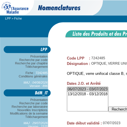
LPP
> Fiche
Présentation
Code LPP
:
7242485
Recherche par code
Recherche par chapitre
Désignation
:
OPTIQUE, VERRE UNIF
Téléchargement
Fiche :
7242485
OPTIQUE, verre unifocal classe B, s
Conditions générales
MAJ : 04/08/2026
Dates J.O. et Arrêté
Version : 896
Présentation
Recherche par code
Recherche par laboratoire
Nouvelles Inscriptions
Modifications de la semaine
Téléchargement
Date début validité
:
07/07/2023
MAJ : 29/07/2026
Version : 1525