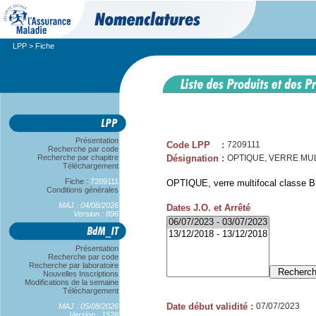
LPP
> Fiche
Présentation
Code LPP
:
7209111
Recherche par code
Recherche par chapitre
Désignation
:
OPTIQUE, VERRE MULT
Téléchargement
Fiche :
7209111
OPTIQUE, verre multifocal classe B,
Conditions générales
MAJ : 04/08/2026
Dates J.O. et Arrêté
Version : 896
Présentation
Recherche par code
Recherche par laboratoire
Nouvelles Inscriptions
Modifications de la semaine
Téléchargement
Date début validité
:
07/07/2023
MAJ : 05/08/2026
Version : 1526