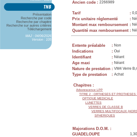
Ancien code
:
2266989
Tarif
:
0,
Présentation
Recherche par code
Prix unitaire réglementé
:
Né
Recherche par chapitre
Montant max remboursement
:
Né
Recherche sur autres critères
Téléchargement
Quantité max remboursement
:
Né
MAJ : 04/06/2026
Version : 105
Entente préalable
:
Non
Indications
:
Oui
Identifiant
:
Néant
Age maxi
:
Néant
Nature de prestation
:
VM4 Verre B,m
Type de prestation
:
Achat
Chapitres :
Arborescence LPP
TITRE 2 : ORTHESES ET PROTHESES
OPTIQUE MEDICALE
LUNETTES
VERRES DE CLASSE B
VERRES MULTIFOCAUX (HORS
SPHERIQUES
Majorations D.O.M. :
GUADELOUPE
1,3