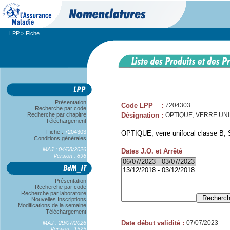
LPP
> Fiche
Présentation
Code LPP
:
7204303
Recherche par code
Recherche par chapitre
Désignation
:
OPTIQUE, VERRE UNIF
Téléchargement
Fiche :
7204303
OPTIQUE, verre unifocal classe B, 
Conditions générales
MAJ : 04/08/2026
Dates J.O. et Arrêté
Version : 896
Présentation
Recherche par code
Recherche par laboratoire
Nouvelles Inscriptions
Modifications de la semaine
Téléchargement
Date début validité
:
07/07/2023
MAJ : 29/07/2026
Version : 1525