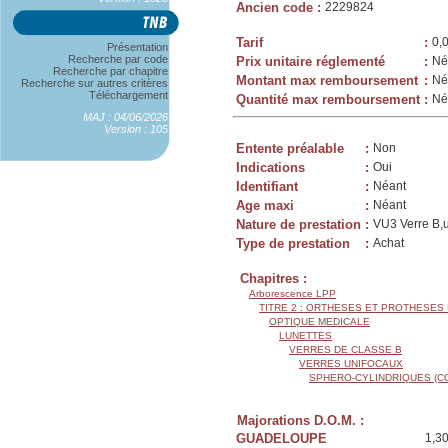
Ancien code
:
2229824
Tarif
:
0,
Présentation
Recherche par code
Prix unitaire réglementé
:
Né
Recherche par chapitre
Montant max remboursement
:
Né
Recherche sur autres critères
Téléchargement
Quantité max remboursement
:
Né
MAJ : 04/06/2026
Version : 105
Entente préalable
:
Non
Indications
:
Oui
Identifiant
:
Néant
Age maxi
:
Néant
Nature de prestation
:
VU3 Verre B,u
Type de prestation
:
Achat
Chapitres :
Arborescence LPP
TITRE 2 : ORTHESES ET PROTHESES
OPTIQUE MEDICALE
LUNETTES
VERRES DE CLASSE B
VERRES UNIFOCAUX
SPHERO-CYLINDRIQUES (C
Majorations D.O.M. :
GUADELOUPE
1,3