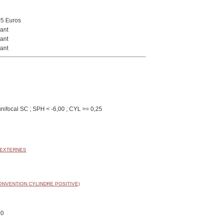
05 Euros
ant
ant
ant
nifocal SC ; SPH < -6,00 ; CYL >= 0,25
 EXTERNES
ONVENTION CYLINDRE POSITIVE)
00