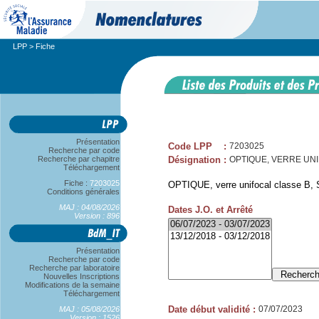
LPP
> Fiche
Présentation
Code LPP
:
7203025
Recherche par code
Recherche par chapitre
Désignation
:
OPTIQUE, VERRE UNIFOC
Téléchargement
Fiche :
7203025
OPTIQUE, verre unifocal classe B, S
Conditions générales
MAJ : 04/08/2026
Dates J.O. et Arrêté
Version : 896
Présentation
Recherche par code
Recherche par laboratoire
Nouvelles Inscriptions
Modifications de la semaine
Téléchargement
Date début validité
:
07/07/2023
MAJ : 05/08/2026
Version : 1526