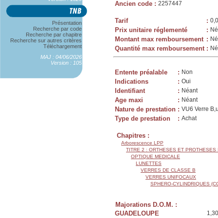
Ancien code
:
2257447
Tarif
:
0,
Présentation
Recherche par code
Prix unitaire réglementé
:
Né
Recherche par chapitre
Montant max remboursement
:
Né
Recherche sur autres critères
Téléchargement
Quantité max remboursement
:
Né
MAJ : 04/06/2026
Version : 105
Entente préalable
:
Non
Indications
:
Oui
Identifiant
:
Néant
Age maxi
:
Néant
Nature de prestation
:
VU6 Verre B,u
Type de prestation
:
Achat
Chapitres :
Arborescence LPP
TITRE 2 : ORTHESES ET PROTHESES
OPTIQUE MEDICALE
LUNETTES
VERRES DE CLASSE B
VERRES UNIFOCAUX
SPHERO-CYLINDRIQUES (C
Majorations D.O.M. :
GUADELOUPE
1,3