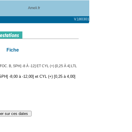
Ameli.fr
V.180301
Fiche
. B, SPH] -8 À -12] ET CYL (+) [0,25 À 4] LTL
PH] -8,00 à -12,00] et CYL (+) [0,25 à 4,00]