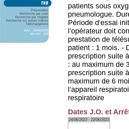
patients sous oxyg
Présentation
pneumologue. Durée
Recherche par code
Recherche par chapitre
Période d'essai init
Recherche sur autres critères
Téléchargement
l'opérateur doit con
MAJ : 04/06/2026
Version : 105
prestation de télé
patient : 1 mois. -
prescription suite à
: au maximum de 3
prescription suite à
maximum de 6 mois
l'appareil respirato
respiratoire
Dates J.O. et Arrê