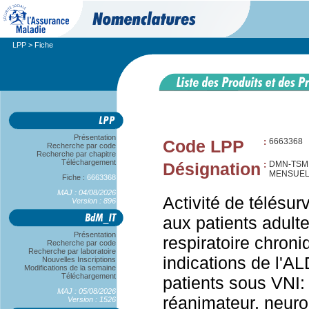
LPP
> Fiche
Présentation
Code LPP
:
6663368
Recherche par code
Recherche par chapitre
Téléchargement
Désignation
:
DMN-TSM,
MENSUEL
Fiche :
6663368
MAJ : 04/08/2026
Activité de télésur
Version : 896
aux patients adulte
Présentation
respiratoire chroni
Recherche par code
Recherche par laboratoire
indications de l'AL
Nouvelles Inscriptions
Modifications de la semaine
Téléchargement
patients sous VNI
MAJ : 05/08/2026
réanimateur, neur
Version : 1526