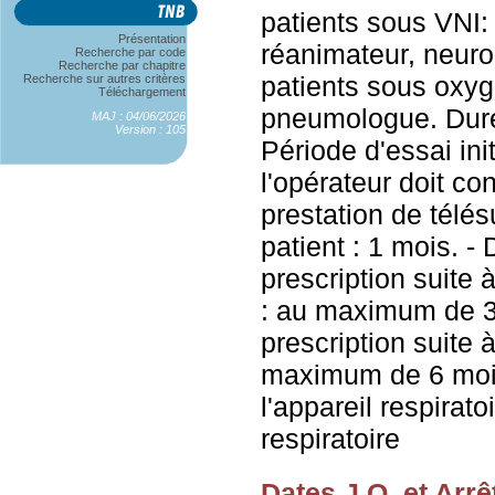
patients sous VNI
Présentation
réanimateur, neur
Recherche par code
Recherche par chapitre
patients sous oxyg
Recherche sur autres critères
Téléchargement
pneumologue. Durée
MAJ : 04/06/2026
Version : 105
Période d'essai init
l'opérateur doit con
prestation de télé
patient : 1 mois. -
prescription suite à
: au maximum de 3
prescription suite à
maximum de 6 mois
l'appareil respirato
respiratoire
Dates J.O. et Arrê