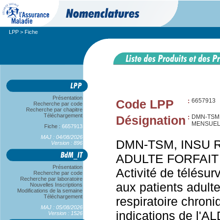
LPP
> Fiche
Présentation
Code LPP
:
6657913
Recherche par code
Recherche par chapitre
Téléchargement
Désignation
:
DMN-TSM,
MENSUEL
Fiche :
6657913
MAJ : 04/08/2026
DMN-TSM, INSU 
Version : 896
ADULTE FORFAI
Présentation
Activité de télésur
Recherche par code
Recherche par laboratoire
aux patients adulte
Nouvelles Inscriptions
Modifications de la semaine
Téléchargement
respiratoire chroni
MAJ : 05/08/2026
indications de l'AL
Version : 1526