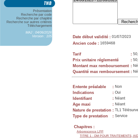
Présentation
Recherche par code
Recherche par chapitre
Recherche sur autres critères
Téléchargement
MAJ : 04/06/2026
Version : 105
Date début validité
:
01/07/2023
Ancien code
:
1659468
Tarif
:
50
Prix unitaire réglementé
:
50
Montant max remboursement
:
Né
Quantité max remboursement
:
Né
Entente préalable
:
Non
Indications
:
Oui
Identifiant
:
Néant
Age maxi
:
Néant
Nature de prestation
:
TL1 Télésurv
Type de prestation
:
Service
Chapitres :
Arborescence LPP
TITRE 1 : DM POUR TRAITEMENTS, AI