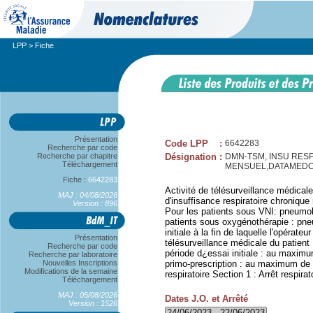
LPP
> Fiche
Présentation
Code LPP
:
6642283
Recherche par code
Recherche par chapitre
Désignation
:
DMN-TSM, INSU RESP
Téléchargement
MENSUEL,DATAMED
Fiche :
6642283
Activité de télésurveillance médicale
MAJ : 04/08/2026
d'insuffisance respiratoire chronique
Version : 896
Pour les patients sous VNI: pneumo
patients sous oxygénothérapie : pne
initiale à la fin de laquelle l'opérateu
Présentation
télésurveillance médicale du patient 
Recherche par code
période d¿essai initiale : au maximu
Recherche par laboratoire
Nouvelles Inscriptions
primo-prescription : au maximum de 6
Modifications de la semaine
respiratoire Section 1 : Arrêt respirat
Téléchargement
MAJ : 05/08/2026
Dates J.O. et Arrêté
Version : 1526