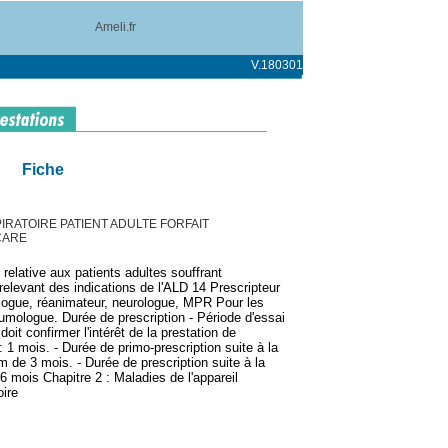
Ameli.fr
V.180301
Fiche
IRATOIRE PATIENT ADULTE FORFAIT
CARE
 relative aux patients adultes souffrant
 relevant des indications de l'ALD 14 Prescripteur
logue, réanimateur, neurologue, MPR Pour les
umologue. Durée de prescription - Période d'essai
r doit confirmer l'intérêt de la prestation de
: 1 mois. - Durée de primo-prescription suite à la
m de 3 mois. - Durée de prescription suite à la
 mois Chapitre 2 : Maladies de l'appareil
oire