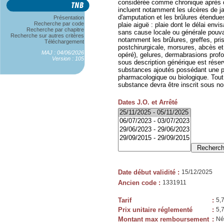
considérée comme chronique après qu
incluent notamment les ulcères de ja
d'amputation et les brûlures étendues
Présentation
Recherche par code
plaie aiguë : plaie dont le délai env
Recherche par chapitre
sans cause locale ou générale pouvant
Recherche sur autres critères
notamment les brûlures, greffes, prise
Téléchargement
postchirurgicale, morsures, abcès et
MAJ : 04/06/2026
opéré), gelures, dermabrasions prof
Version : 105
sous description générique est ré
substances ajoutés possédant une p
pharmacologique ou biologique. Tou
substance devra être inscrit sous 
Dates J.O. et Arrêté
Date début validité
:
15/12/2025
Ancien code
:
1331911
Tarif
:
5,
Prix unitaire réglementé
:
5,
Montant max remboursement
:
Né