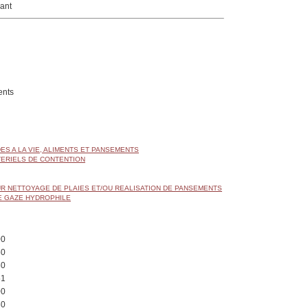
ant
nts
DES A LA VIE, ALIMENTS ET PANSEMENTS
TERIELS DE CONTENTION
R NETTOYAGE DE PLAIES ET/OU REALISATION DE PANSEMENTS
E GAZE HYDROPHILE
00
50
50
51
00
60