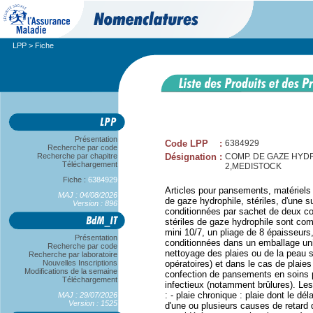
LPP
> Fiche
Présentation
Code LPP
:
6384929
Recherche par code
Recherche par chapitre
Désignation
:
COMP. DE GAZE HYDR
Téléchargement
2,MEDISTOCK
Fiche :
6384929
Articles pour pansements, matériel
MAJ : 04/08/2026
de gaze hydrophile, stériles, d'une 
Version : 896
conditionnées par sachet de deux c
stériles de gaze hydrophile sont co
mini 10/7, un pliage de 8 épaisseur
Présentation
conditionnées dans un emballage unita
Recherche par code
nettoyage des plaies ou de la peau sa
Recherche par laboratoire
Nouvelles Inscriptions
opératoires) et dans le cas de plaies
Modifications de la semaine
confection de pansements en soins po
Téléchargement
infectieux (notamment brûlures). Les
: - plaie chronique : plaie dont le dé
MAJ : 29/07/2026
Version : 1525
d'une ou plusieurs causes de retard de