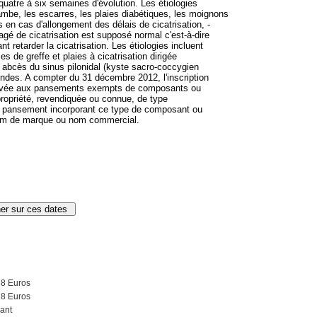
atre à six semaines d'évolution. Les étiologies
mbe, les escarres, les plaies diabétiques, les moignons
 en cas d'allongement des délais de cicatrisation, -
isagé de cicatrisation est supposé normal c'est-à-dire
 retarder la cicatrisation. Les étiologies incluent
s de greffe et plaies à cicatrisation dirigée
 abcès du sinus pilonidal (kyste sacro-coccygien
ondes. A compter du 31 décembre 2012, l'inscription
servée aux pansements exempts de composants ou
ropriété, revendiquée ou connue, de type
t pansement incorporant ce type de composant ou
nom de marque ou nom commercial.
78 Euros
78 Euros
ant