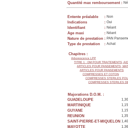
Quantité max remboursement
:
Né
Entente préalable
:
Non
Indications
:
Oui
Identifiant
:
Néant
Age maxi
:
Néant
Nature de prestation
:
PAN Panseme
Type de prestation
:
Achat
Chapitres :
Arborescence LPP
TITRE 1 : DM POUR TRAITEMENTS, AI
ARTICLES POUR PANSEMENTS, MA
ARTICLES POUR PANSEMENTS
COMPRESSES ET COTON
COMPRESSES STERILES POU
COMPRESSES STERILES D
Majorations D.O.M. :
GUADELOUPE
1,3
MARTINIQUE
1,1
GUYANE
1,1
REUNION
1,3
SAINT-PIERRE-ET-MIQUELON
1,4
MAYOTTE
1,3