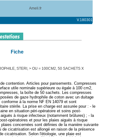
Ameli.fr
V.180301
Fiche
OPHILE, STERI, > OU = 100CM2, 50 SACHETS X
s de contention. Articles pour pansements. Compresses
surface utile nominale supérieure ou égale à 100 cm2,
ompresses, la boîte de 50 sachets. Les compresses
mposées de gaze hydrophile de coton avec un duitage
s, conforme à la norme NF EN 14079 et sont
ire stérile. La prise en charge est assurée pour : - le
ine en situation péri-opératoire et soins post-
 aiguës à risque infectieux (notamment brûlures) ; - la
st-opératoires et pour les plaies aiguës à risque
 plaies concernées sont définies de la manière suivante
lai de cicatrisation est allongé en raison de la présence
 cicatrisation. Selon l'étiologie, une plaie est