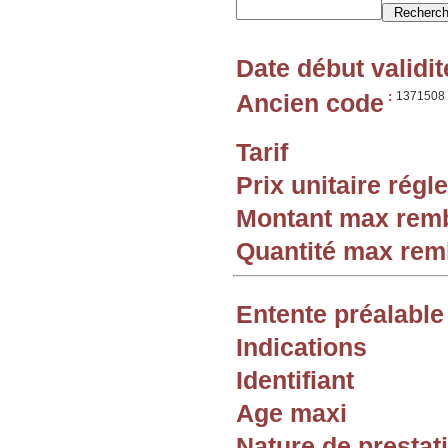
Date début validit
Ancien code
:
1371508
Tarif
Prix unitaire rég
Montant max rem
Quantité max re
Entente préalable
Indications
Identifiant
Age maxi
Nature de prestat