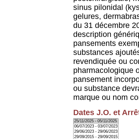
sinus pilonidal (ky
gelures, dermabra
du 31 décembre 201
description généri
pansements exemp
substances ajoutés
revendiquée ou co
pharmacologique o
pansement incorpo
ou substance devra
marque ou nom co
Dates J.O. et Arrê