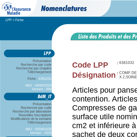
LPP
> Fiche
Présentation
Code LPP
:
6381032
Recherche par code
Recherche par chapitre
Téléchargement
Désignation
:
COMP. DE
X 2,SOIN
Fiche :
6381032
MAJ : 04/08/2026
Articles pour pans
Version : 896
contention. Articl
Présentation
Compresses de gaze
Recherche par code
Recherche par laboratoire
surface utile nomi
Nouvelles Inscriptions
Modifications de la semaine
Téléchargement
cm2 et inférieure 
MAJ : 05/08/2026
sachet de deux co
Version : 1526