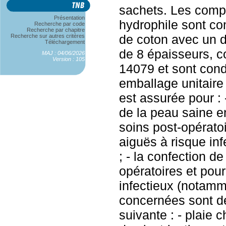
sachets. Les comp
Présentation
hydrophile sont c
Recherche par code
Recherche par chapitre
de coton avec un d
Recherche sur autres critères
Téléchargement
de 8 épaisseurs, 
MAJ : 04/06/2026
Version : 105
14079 et sont con
emballage unitaire 
est assurée pour : 
de la peau saine en
soins post-opératoi
aiguës à risque in
; - la confection 
opératoires et pour
infectieux (notamm
concernées sont dé
suivante : - plaie c