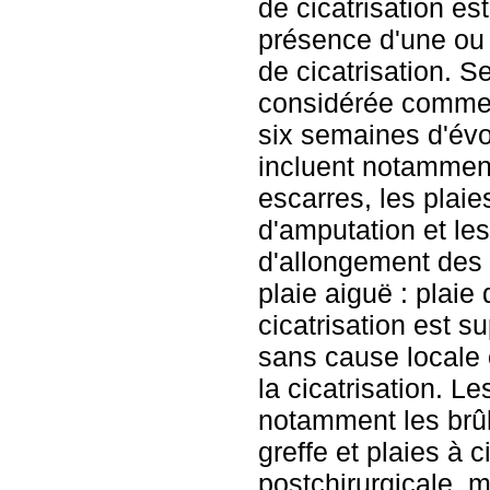
de cicatrisation es
présence d'une ou 
de cicatrisation. Se
considérée comme 
six semaines d'évol
incluent notamment
escarres, les plai
d'amputation et le
d'allongement des d
plaie aiguë : plaie
cicatrisation est s
sans cause locale 
la cicatrisation. Le
notamment les brûl
greffe et plaies à c
postchirurgicale, 