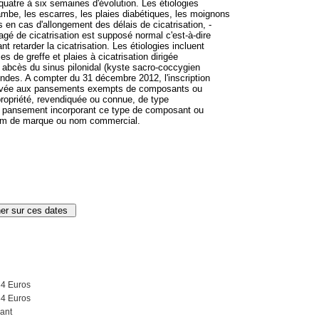
atre à six semaines d'évolution. Les étiologies
mbe, les escarres, les plaies diabétiques, les moignons
 en cas d'allongement des délais de cicatrisation, -
isagé de cicatrisation est supposé normal c'est-à-dire
 retarder la cicatrisation. Les étiologies incluent
s de greffe et plaies à cicatrisation dirigée
 abcès du sinus pilonidal (kyste sacro-coccygien
ondes. A compter du 31 décembre 2012, l'inscription
servée aux pansements exempts de composants ou
ropriété, revendiquée ou connue, de type
t pansement incorporant ce type de composant ou
nom de marque ou nom commercial.
84 Euros
84 Euros
ant