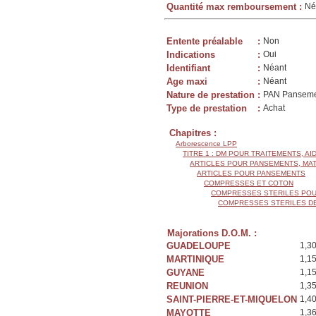
Quantité max remboursement
:
Né
Entente préalable
:
Non
Indications
:
Oui
Identifiant
:
Néant
Age maxi
:
Néant
Nature de prestation
:
PAN Panseme
Type de prestation
:
Achat
Chapitres :
Arborescence LPP
TITRE 1 : DM POUR TRAITEMENTS, AI
ARTICLES POUR PANSEMENTS, MA
ARTICLES POUR PANSEMENTS
COMPRESSES ET COTON
COMPRESSES STERILES POU
COMPRESSES STERILES D
Majorations D.O.M. :
GUADELOUPE
1,3
MARTINIQUE
1,1
GUYANE
1,1
REUNION
1,3
SAINT-PIERRE-ET-MIQUELON
1,4
MAYOTTE
1,3