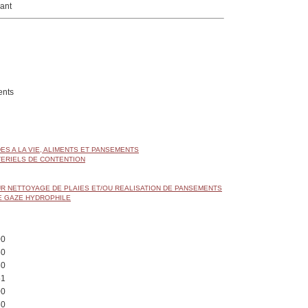
ant
nts
DES A LA VIE, ALIMENTS ET PANSEMENTS
TERIELS DE CONTENTION
R NETTOYAGE DE PLAIES ET/OU REALISATION DE PANSEMENTS
E GAZE HYDROPHILE
00
50
50
51
00
60