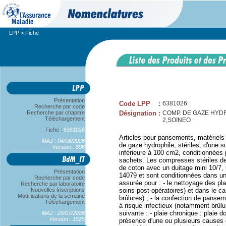
LPP
> Fiche
Présentation
Code LPP
:
6381026
Recherche par code
Recherche par chapitre
Désignation
:
COMP. DE GAZE HYDRO
Téléchargement
2,SOINEO
Fiche :
6381026
Articles pour pansements, matériel
MAJ : 04/08/2026
de gaze hydrophile, stériles, d'une 
Version : 896
inférieure à 100 cm2, conditionnées
sachets. Les compresses stériles d
de coton avec un duitage mini 10/7,
Présentation
14079 et sont conditionnées dans un 
Recherche par code
assurée pour : - le nettoyage des pla
Recherche par laboratoire
Nouvelles Inscriptions
soins post-opératoires) et dans le c
Modifications de la semaine
brûlures) ; - la confection de pansem
Téléchargement
à risque infectieux (notamment brûlu
suivante : - plaie chronique : plaie d
MAJ : 29/07/2026
Version : 1525
présence d'une ou plusieurs causes de