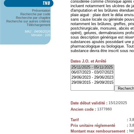
considérée comme chronique après qu
incluent notamment les ulcères de ja
d'amputation et les brûlures étendues
Présentation
Recherche par code
plaie aiguë : plaie dont le délai env
Recherche par chapitre
sans cause locale ou générale pouvant
Recherche sur autres critères
notamment les brûlures, greffes, prise
Téléchargement
postchirurgicale, morsures, abcès et
MAJ : 04/06/2026
opéré), gelures, dermabrasions prof
Version : 105
sous description générique est ré
substances ajoutés possédant une p
pharmacologique ou biologique. Tou
substance devra être inscrit sous 
Dates J.O. et Arrêté
Date début validité
:
15/12/2025
Ancien code
:
1377860
Tarif
:
3,
Prix unitaire réglementé
:
3,
Montant max remboursement
:
Né