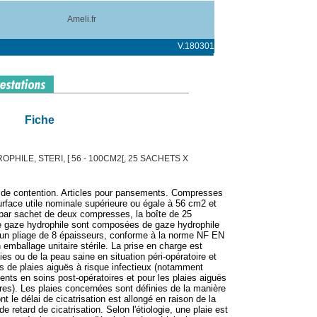
Ameli.fr
V.180301
Fiche
PHILE, STERI, [ 56 - 100CM2[, 25 SACHETS X
s de contention. Articles pour pansements. Compresses
surface utile nominale supérieure ou égale à 56 cm2 et
 par sachet de deux compresses, la boîte de 25
e gaze hydrophile sont composées de gaze hydrophile
 un pliage de 8 épaisseurs, conforme à la norme NF EN
emballage unitaire stérile. La prise en charge est
ies ou de la peau saine en situation péri-opératoire et
as de plaies aiguës à risque infectieux (notamment
ents en soins post-opératoires et pour les plaies aiguës
res). Les plaies concernées sont définies de la manière
ont le délai de cicatrisation est allongé en raison de la
 retard de cicatrisation. Selon l'étiologie, une plaie est