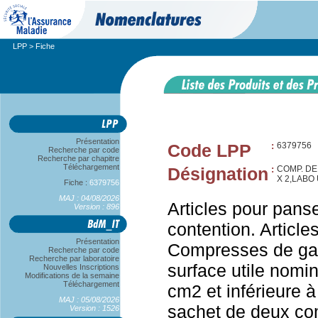
LPP
> Fiche
Présentation
Code LPP
:
6379756
Recherche par code
Recherche par chapitre
Téléchargement
Désignation
:
COMP. DE
X 2,LABO
Fiche :
6379756
MAJ : 04/08/2026
Articles pour pans
Version : 896
contention. Articl
Présentation
Compresses de gaze
Recherche par code
Recherche par laboratoire
surface utile nomi
Nouvelles Inscriptions
Modifications de la semaine
Téléchargement
cm2 et inférieure 
MAJ : 05/08/2026
sachet de deux co
Version : 1526