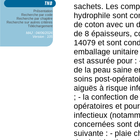
sachets. Les comp
Présentation
hydrophile sont c
Recherche par code
Recherche par chapitre
de coton avec un d
Recherche sur autres critères
Téléchargement
de 8 épaisseurs, 
MAJ : 04/06/2026
Version : 105
14079 et sont con
emballage unitaire 
est assurée pour : 
de la peau saine en
soins post-opératoi
aiguës à risque in
; - la confection 
opératoires et pour
infectieux (notamm
concernées sont dé
suivante : - plaie c