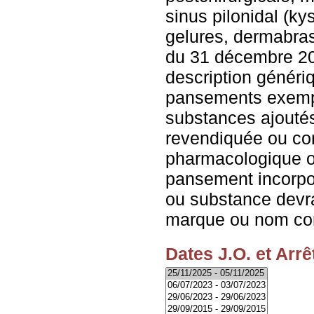
sinus pilonidal (ky
gelures, dermabra
du 31 décembre 201
description généri
pansements exemp
substances ajoutés
revendiquée ou co
pharmacologique o
pansement incorpo
ou substance devra
marque ou nom co
Dates J.O. et Arrê