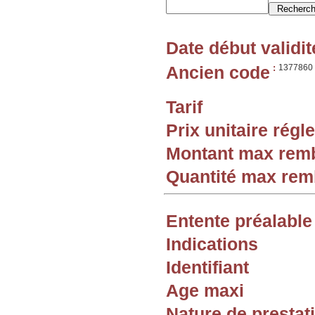
Date début validit
Ancien code
:
1377860
Tarif
Prix unitaire rég
Montant max rem
Quantité max re
Entente préalable
Indications
Identifiant
Age maxi
Nature de prestat