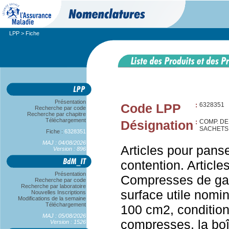
LPP
> Fiche
Présentation
Code LPP
:
6328351
Recherche par code
Recherche par chapitre
Téléchargement
Désignation
:
COMP. DE
SACHETS
Fiche :
6328351
MAJ : 04/08/2026
Articles pour pans
Version : 896
contention. Articl
Présentation
Compresses de gaze
Recherche par code
Recherche par laboratoire
surface utile nomi
Nouvelles Inscriptions
Modifications de la semaine
Téléchargement
100 cm2, conditio
MAJ : 05/08/2026
compresses, la boî
Version : 1526