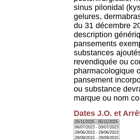
sinus pilonidal (ky
gelures, dermabra
du 31 décembre 201
description généri
pansements exemp
substances ajoutés
revendiquée ou co
pharmacologique o
pansement incorpo
ou substance devra
marque ou nom co
Dates J.O. et Arrê