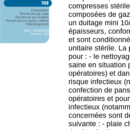
compresses stérile
Présentation
composées de gaze
Recherche par code
Recherche par chapitre
un duitage mini 10/
Recherche sur autres critères
Téléchargement
épaisseurs, confo
MAJ : 04/06/2026
Version : 105
et sont condition
unitaire stérile. L
pour : - le nettoya
saine en situation 
opératoires) et dan
risque infectieux (
confection de pan
opératoires et pour
infectieux (notamm
concernées sont dé
suivante : - plaie c