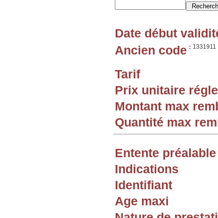
Date début validit
Ancien code
:
1331911
Tarif
Prix unitaire rég
Montant max rem
Quantité max re
Entente préalable
Indications
Identifiant
Age maxi
Nature de prestat