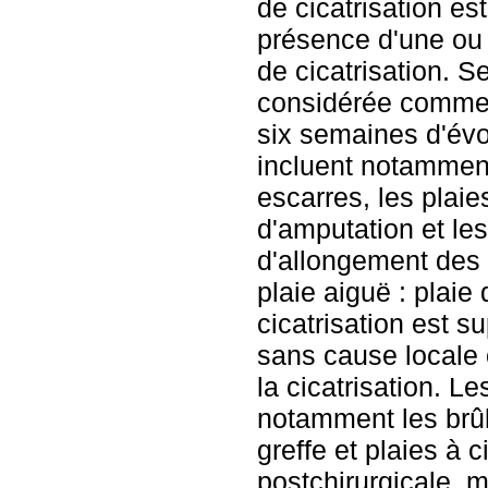
de cicatrisation es
présence d'une ou 
de cicatrisation. Se
considérée comme 
six semaines d'évol
incluent notamment
escarres, les plai
d'amputation et le
d'allongement des d
plaie aiguë : plaie
cicatrisation est s
sans cause locale 
la cicatrisation. Le
notamment les brûl
greffe et plaies à c
postchirurgicale, 