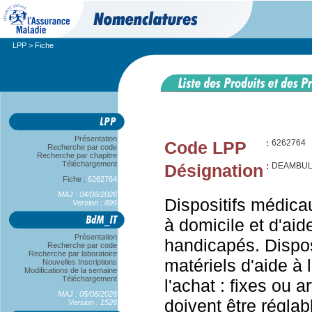
LPP
> Fiche
Présentation
Code LPP
:
6262764
Recherche par code
Recherche par chapitre
Téléchargement
Désignation
:
DEAMBUL
Fiche :
6262764
MAJ : 04/08/2026
Dispositifs médica
Version : 896
à domicile et d'aid
Présentation
handicapés. Dispos
Recherche par code
Recherche par laboratoire
matériels d'aide à 
Nouvelles Inscriptions
Modifications de la semaine
Téléchargement
l'achat : fixes ou ar
MAJ : 05/08/2026
doivent être réglab
Version : 1526