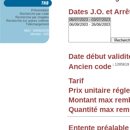
Dates J.O. et Arrê
Présentation
Recherche par code
Recherche par chapitre
Recherche sur autres critères
Téléchargement
MAJ : 04/06/2026
Version : 105
Date début validit
Ancien code
:
1285619
Tarif
Prix unitaire rég
Montant max rem
Quantité max re
Entente préalable