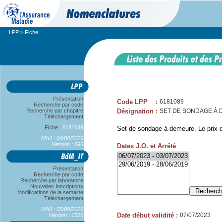
LPP
> Fiche
Présentation
Code LPP
:
6181089
Recherche par code
Recherche par chapitre
Désignation
:
SET DE SONDAGE À 
Téléchargement
Fiche :
6181089
Set de sondage à demeure. Le prix 
MAJ : 04/08/2026
Version : 896
Dates J.O. et Arrêté
Présentation
Recherche par code
Recherche par laboratoire
Nouvelles Inscriptions
Modifications de la semaine
Téléchargement
MAJ : 05/08/2026
Date début validité
:
07/07/2023
Version : 1526