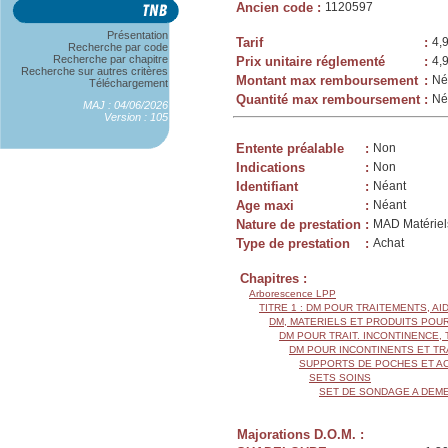
Ancien code
:
1120597
Présentation
Tarif
:
4,
Recherche par code
Recherche par chapitre
Prix unitaire réglementé
:
4,
Recherche sur autres critères
Montant max remboursement
:
Né
Téléchargement
Quantité max remboursement
:
Né
MAJ : 04/06/2026
Version : 105
Entente préalable
:
Non
Indications
:
Non
Identifiant
:
Néant
Age maxi
:
Néant
Nature de prestation
:
MAD Matériels
Type de prestation
:
Achat
Chapitres :
Arborescence LPP
TITRE 1 : DM POUR TRAITEMENTS, AI
DM, MATERIELS ET PRODUITS POU
DM POUR TRAIT. INCONTINENCE
DM POUR INCONTINENTS ET T
SUPPORTS DE POCHES ET A
SETS SOINS
SET DE SONDAGE A DEM
Majorations D.O.M. :