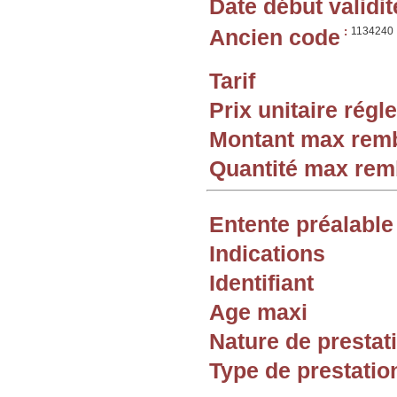
Date début validit
Ancien code
:
1134240
Tarif
Prix unitaire rég
Montant max rem
Quantité max re
Entente préalable
Indications
Identifiant
Age maxi
Nature de prestat
Type de prestatio