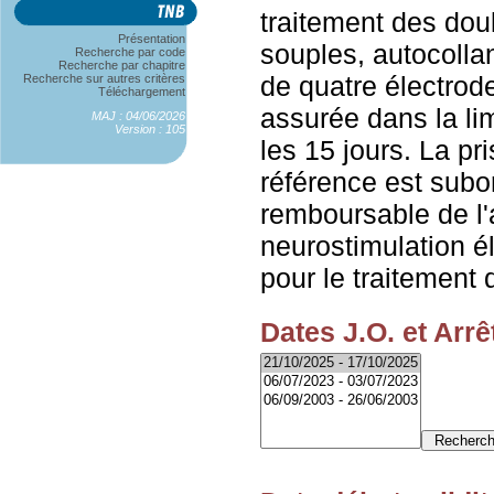
traitement des dou
Présentation
souples, autocollant
Recherche par code
Recherche par chapitre
de quatre électrod
Recherche sur autres critères
Téléchargement
assurée dans la li
MAJ : 04/06/2026
Version : 105
les 15 jours. La pr
référence est sub
remboursable de l'
neurostimulation é
pour le traitement 
Dates J.O. et Arrê