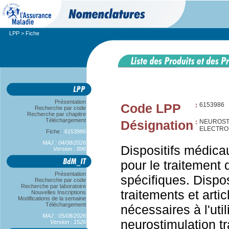
LPP
> Fiche
Présentation
Code LPP
:
6153986
Recherche par code
Recherche par chapitre
Téléchargement
Désignation
:
NEUROST
ELECTRO
Fiche :
6153986
MAJ : 04/08/2026
Dispositifs médicau
Version : 896
pour le traitement 
Présentation
spécifiques. Dispo
Recherche par code
Recherche par laboratoire
traitements et art
Nouvelles Inscriptions
Modifications de la semaine
Téléchargement
nécessaires à l'util
MAJ : 05/08/2026
neurostimulation t
Version : 1526