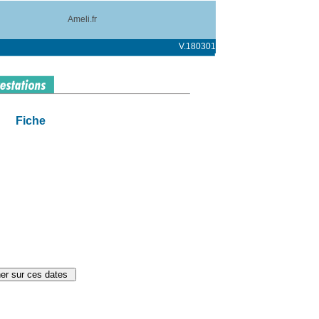
Ameli.fr
V.180301
Fiche