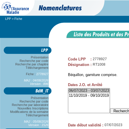
LPP
> Fiche
Présentation
Code LPP
:
2778927
Recherche par code
Recherche par chapitre
Désignation
:
RT1008
Téléchargement
Fiche :
2778927
Béquillon, garniture comprise.
MAJ : 04/08/2026
Version : 896
Dates J.O. et Arrêté
Présentation
Recherche par code
Recherche par laboratoire
Nouvelles Inscriptions
Modifications de la semaine
Téléchargement
MAJ : 05/08/2026
Date début validité
:
07/07/2023
Version : 1526