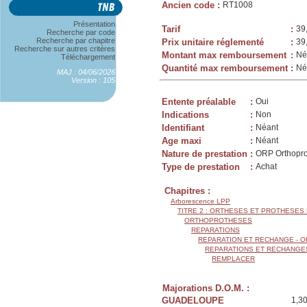
Ancien code
:
RT1008
Présentation
Tarif
:
39
Recherche par code
Recherche par chapitre
Prix unitaire réglementé
:
39
Recherche sur autres critères
Montant max remboursement
:
Né
Téléchargement
Quantité max remboursement
:
Né
MAJ : 04/06/2026
Version : 105
Entente préalable
:
Oui
Indications
:
Non
Identifiant
:
Néant
Age maxi
:
Néant
Nature de prestation
:
ORP Orthopr
Type de prestation
:
Achat
Chapitres :
Arborescence LPP
TITRE 2 : ORTHESES ET PROTHESES
ORTHOPROTHESES
REPARATIONS
REPARATION ET RECHANGE - 
REPARATIONS ET RECHANGE
REMPLACER
Majorations D.O.M. :
GUADELOUPE
1,3