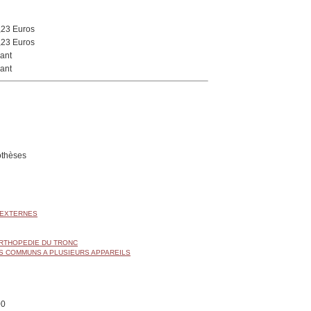
,23 Euros
,23 Euros
ant
ant
othèses
 EXTERNES
ORTHOPEDIE DU TRONC
S COMMUNS A PLUSIEURS APPAREILS
00