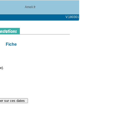
Ameli.fr
V.180301
Fiche
e).