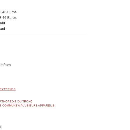
3,46 Euros
3,46 Euros
ant
ant
othèses
 EXTERNES
ORTHOPEDIE DU TRONC
S COMMUNS A PLUSIEURS APPAREILS
00