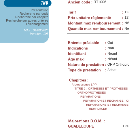
Ancien code
:
RT1006
Présentation
Tarif
:
12
Recherche par code
Recherche par chapitre
Prix unitaire réglementé
:
12
Recherche sur autres critères
Montant max remboursement
:
Né
Téléchargement
Quantité max remboursement
:
Né
MAJ : 04/06/2026
Version : 105
Entente préalable
:
Oui
Indications
:
Non
Identifiant
:
Néant
Age maxi
:
Néant
Nature de prestation
:
ORP Orthopr
Type de prestation
:
Achat
Chapitres :
Arborescence LPP
TITRE 2 : ORTHESES ET PROTHESES
ORTHOPROTHESES
REPARATIONS
REPARATION ET RECHANGE - 
REPARATIONS ET RECHANGE
REMPLACER
Majorations D.O.M. :
GUADELOUPE
1,3