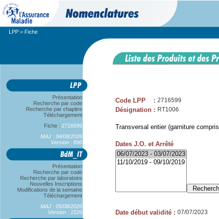
LPP
> Fiche
Présentation
Code LPP
:
2716599
Recherche par code
Recherche par chapitre
Désignation
:
RT1006
Téléchargement
Fiche :
2716599
Transversal entier (garniture compris
MAJ : 04/08/2026
Version : 896
Dates J.O. et Arrêté
Présentation
Recherche par code
Recherche par laboratoire
Nouvelles Inscriptions
Modifications de la semaine
Téléchargement
MAJ : 05/08/2026
Date début validité
:
07/07/2023
Version : 1526