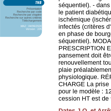
séquentiel). - dans
Présentation
le patient diabétiq
Recherche par code
Recherche par chapitre
ischémique (ischém
Recherche sur autres critères
Téléchargement
infectés (critères 
MAJ : 04/06/2026
Version : 105
en phase de bourg
séquentiel). MOD
PRESCRIPTION ET
pansement doit êtr
renouvellement tou
plaie préalableme
physiologique. 
CHARGE La prise e
pour le modèle : 1
cession HT est de 
Dates J.O. et Arrê