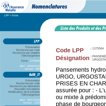
LPP
> Fiche
Présentation
Code LPP
:
1375564
Recherche par code
Recherche par chapitre
Téléchargement
Désignation
:
PANSEME
URGOSTAR
Fiche :
1375564
MAJ : 04/08/2026
Pansements hydroc
Version : 896
URGO, URGOSTART
Présentation
PRISES EN CHARGE
Recherche par code
Recherche par laboratoire
assurée pour : - L
Nouvelles Inscriptions
Modifications de la semaine
Téléchargement
ou mixte à prédom
MAJ : 29/07/2026
phase de bourgeon
Version : 1525