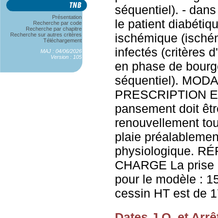
séquentiel). - dans
Présentation
le patient diabétiq
Recherche par code
Recherche par chapitre
ischémique (ischém
Recherche sur autres critères
Téléchargement
infectés (critères 
MAJ : 04/06/2026
Version : 105
en phase de bourg
séquentiel). MOD
PRESCRIPTION ET
pansement doit êtr
renouvellement tou
plaie préalableme
physiologique. 
CHARGE La prise e
pour le modèle : 1
cessin HT est de 1
Dates J.O. et Arrê