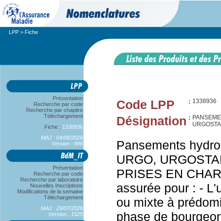
LPP
> Fiche
Présentation
Code LPP
:
1338936
Recherche par code
Recherche par chapitre
Téléchargement
Désignation
:
PANSEME
URGOSTAR
Fiche :
1338936
MAJ : 04/08/2026
Pansements hydroc
Version : 896
URGO, URGOSTART
Présentation
PRISES EN CHARGE
Recherche par code
Recherche par laboratoire
assurée pour : - L
Nouvelles Inscriptions
Modifications de la semaine
Téléchargement
ou mixte à prédom
MAJ : 29/07/2026
phase de bourgeon
Version : 1525