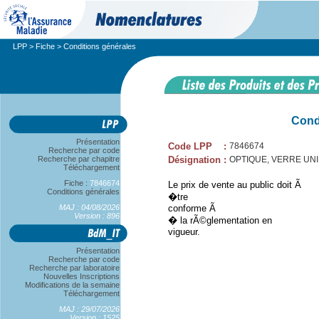
LPP
>
Fiche
> Conditions générales
Cond
Présentation
Code LPP
:
7846674
Recherche par code
Recherche par chapitre
Désignation
:
OPTIQUE, VERRE UNIF
Téléchargement
Fiche :
7846674
Le prix de vente au public doit Ã
Conditions générales
�tre
MAJ : 04/08/2026
conforme Ã
Version : 896
� la rÃ©glementation en
vigueur.
Présentation
Recherche par code
Recherche par laboratoire
Nouvelles Inscriptions
Modifications de la semaine
Téléchargement
MAJ : 29/07/2026
Version : 1525