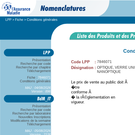
LPP
>
Fiche
> Conditions générales
Cond
Présentation
Code LPP
:
7846071
Recherche par code
Recherche par chapitre
Désignation
:
OPTIQUE, VERRE UNIF
Téléchargement
NANOPTIQUE
Fiche :
7846071
Conditions générales
Le prix de vente au public doit Ã
�tre
MAJ : 04/08/2026
Version : 896
conforme Ã
� la rÃ©glementation en
vigueur.
Présentation
Recherche par code
Recherche par laboratoire
Nouvelles Inscriptions
Modifications de la semaine
Téléchargement
MAJ : 05/08/2026
Version : 1526