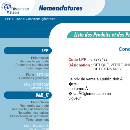
LPP
>
Fiche
> Conditions générales
Cond
Présentation
Code LPP
:
7273422
Recherche par code
Recherche par chapitre
Désignation
:
OPTIQUE, VERRE UNIF
Téléchargement
OPTICIENS MOB
Fiche :
7273422
Conditions générales
Le prix de vente au public doit Ã
�tre
MAJ : 04/08/2026
Version : 896
conforme Ã
� la rÃ©glementation en
vigueur.
Présentation
Recherche par code
Recherche par laboratoire
Nouvelles Inscriptions
Modifications de la semaine
Téléchargement
MAJ : 05/08/2026
Version : 1526