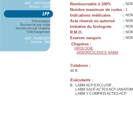
MAJ : 29/07/2026
Remboursable à 100%
:
NO
Version : 1525
Nombre maximum de codes
:
1
Indications médicales
:
NO
Acte réservé ou autorisé
:
NO
Présentation
Recherche par code
Initiative du biologiste
:
NO
Recherche par chapitre
Téléchargement
R.M.O.
:
NO
Examen sanguin
:
NO
MAJ : 04/08/2026
Version : 896
Chapitres :
VIROLOGIE
ARBORESCENCE NABM
Cotations :
40 B
Exécutants :
B :
LABM ACP EXCLUSIF ,
LABM SAUF ACTES ACP (ANATOM
LABM Y COMPRIS ACTES ACP