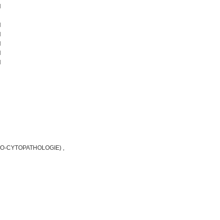
N
N
N
N
N
N
O-CYTOPATHOLOGIE) ,