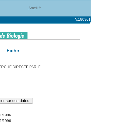
Ameli.fr
V.180301
Fiche
ERCHE DIRECTE PAR IF
1/1996
1/1996
N
N