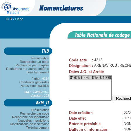
TNB
> Fiche
Présentation
Code acte
:
4212
Recherche par code
Recherche par chapitre
Désignation
:
ARENAVIRUS : RECH
Recherche sur autres critères
Dates J.O. et Arrêté
Téléchargement
Fiche :
4212
Conditions générales
Actes incompatibles
MAJ : 04/06/2026
Version : 105
Présentation
Date création
:
01/0
Recherche par code
Recherche par laboratoire
Date effet
:
01/0
Nouvelles Inscriptions
Entente préalable
:
NO
Modifications de la semaine
Téléchargement
Bulletin d'information
:
NO