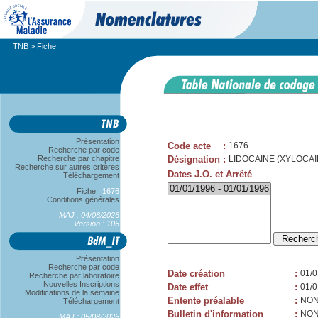
TNB
> Fiche
Présentation
Code acte
:
1676
Recherche par code
Recherche par chapitre
Désignation
:
LIDOCAINE (XYLOCAINE
Recherche sur autres critères
Dates J.O. et Arrêté
Téléchargement
Fiche :
1676
Conditions générales
MAJ : 04/06/2026
Version : 105
Présentation
Recherche par code
Date création
:
01/0
Recherche par laboratoire
Nouvelles Inscriptions
Date effet
:
01/0
Modifications de la semaine
Entente préalable
:
NO
Téléchargement
Bulletin d'information
:
NO
MAJ : 05/08/2026