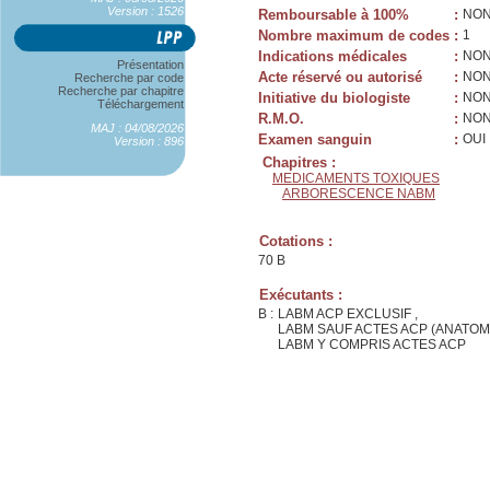
Version : 1526
Remboursable à 100%
:
NO
Nombre maximum de codes
:
1
Indications médicales
:
NO
Présentation
Acte réservé ou autorisé
:
NO
Recherche par code
Recherche par chapitre
Initiative du biologiste
:
NO
Téléchargement
R.M.O.
:
NO
MAJ : 04/08/2026
Examen sanguin
:
OUI
Version : 896
Chapitres :
MEDICAMENTS TOXIQUES
ARBORESCENCE NABM
Cotations :
70 B
Exécutants :
B :
LABM ACP EXCLUSIF ,
LABM SAUF ACTES ACP (ANATOM
LABM Y COMPRIS ACTES ACP