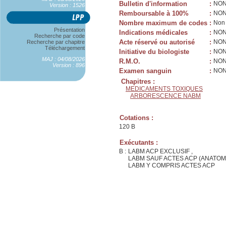
Bulletin d'information
:
NO
Version : 1526
Remboursable à 100%
:
NO
Nombre maximum de codes
:
Non 
Présentation
Indications médicales
:
NO
Recherche par code
Acte réservé ou autorisé
:
NO
Recherche par chapitre
Téléchargement
Initiative du biologiste
:
NO
MAJ : 04/08/2026
R.M.O.
:
NO
Version : 896
Examen sanguin
:
NO
Chapitres :
MEDICAMENTS TOXIQUES
ARBORESCENCE NABM
Cotations :
120 B
Exécutants :
B :
LABM ACP EXCLUSIF ,
LABM SAUF ACTES ACP (ANATOM
LABM Y COMPRIS ACTES ACP