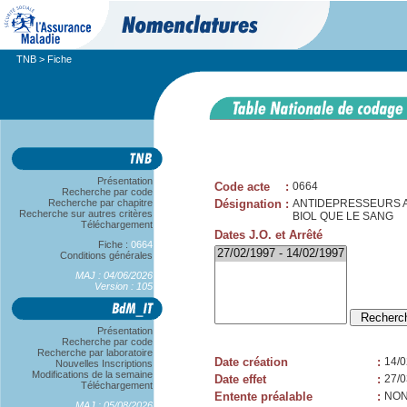
TNB
> Fiche
Présentation
Code acte
:
0664
Recherche par code
Recherche par chapitre
Désignation
:
ANTIDEPRESSEURS A
Recherche sur autres critères
BIOL QUE LE SANG
Téléchargement
Dates J.O. et Arrêté
Fiche :
0664
Conditions générales
MAJ : 04/06/2026
Version : 105
Présentation
Recherche par code
Recherche par laboratoire
Date création
:
14/0
Nouvelles Inscriptions
Modifications de la semaine
Date effet
:
27/0
Téléchargement
Entente préalable
:
NO
MAJ : 05/08/2026