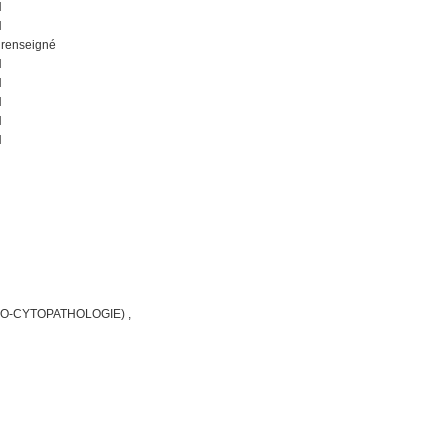
N
N
renseigné
N
N
N
N
N
O-CYTOPATHOLOGIE) ,