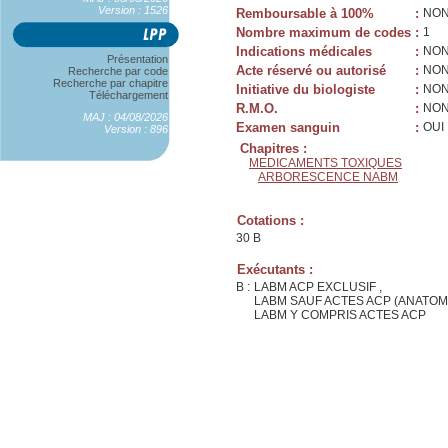
Version : 1526
Remboursable à 100%
:
NO
Nombre maximum de codes
:
1
Indications médicales
:
NO
Présentation
Acte réservé ou autorisé
:
NO
Recherche par code
Recherche par chapitre
Initiative du biologiste
:
NO
Téléchargement
R.M.O.
:
NO
MAJ : 04/08/2026
Examen sanguin
:
OUI
Version : 896
Chapitres :
MEDICAMENTS TOXIQUES
ARBORESCENCE NABM
Cotations :
30 B
Exécutants :
B :
LABM ACP EXCLUSIF ,
LABM SAUF ACTES ACP (ANATOM
LABM Y COMPRIS ACTES ACP