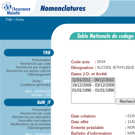
TNB
> Fiche
Présentation
Code acte
:
0534
Recherche par code
Recherche par chapitre
Désignation
:
ALCOOL (ETHYLIQUE
Recherche sur autres critères
Dates J.O. et Arrêté
Téléchargement
Fiche :
0534
Conditions générales
MAJ : 04/06/2026
Version : 105
Présentation
Recherche par code
Date création
:
01/0
Recherche par laboratoire
Nouvelles Inscriptions
Date effet
:
11/0
Modifications de la semaine
Entente préalable
:
NO
Téléchargement
Bulletin d'information
:
NO
MAJ : 05/08/2026