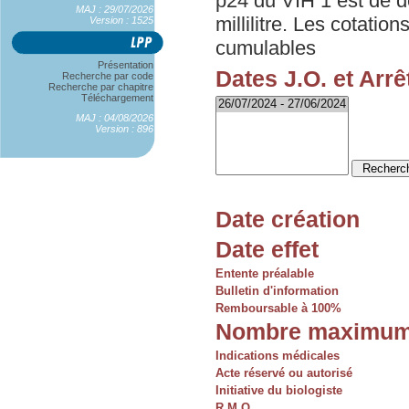
p24 du VIH 1 est de d
MAJ : 29/07/2026
millilitre. Les cotatio
Version : 1525
cumulables
Présentation
Dates J.O. et Arrê
Recherche par code
Recherche par chapitre
Téléchargement
MAJ : 04/08/2026
Version : 896
Date création
Date effet
Entente préalable
Bulletin d'information
Remboursable à 100%
Nombre maximum
Indications médicales
Acte réservé ou autorisé
Initiative du biologiste
R.M.O.