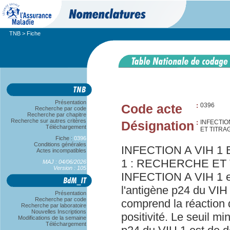
TNB
> Fiche
Présentation
Code acte
:
0396
Recherche par code
Recherche par chapitre
Recherche sur autres critères
Désignation
:
INFECTIO
Téléchargement
ET TITRA
Fiche :
0396
Conditions générales
INFECTION A VIH 1 
Actes incompatibles
1 : RECHERCHE ET
MAJ : 04/06/2026
Version : 105
INFECTION A VIH 1 et 
l'antigène p24 du VIH 
Présentation
Recherche par code
comprend la réaction 
Recherche par laboratoire
Nouvelles Inscriptions
positivité. Le seuil mi
Modifications de la semaine
Téléchargement