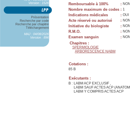
Version : 1526
Remboursable à 100%
:
NO
Nombre maximum de codes
:
1
Indications médicales
:
OUI
Présentation
Acte réservé ou autorisé
:
NO
Recherche par code
Recherche par chapitre
Initiative du biologiste
:
NO
Téléchargement
R.M.O.
:
NO
MAJ : 04/08/2026
Examen sanguin
:
NO
Version : 896
Chapitres :
SPERMIOLOGIE
ARBORESCENCE NABM
Cotations :
85 B
Exécutants :
B :
LABM ACP EXCLUSIF ,
LABM SAUF ACTES ACP (ANATOM
LABM Y COMPRIS ACTES ACP