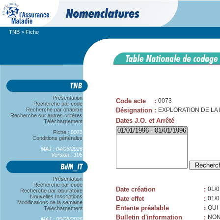
TNB
> Fiche
Présentation
Code acte
:
0073
Recherche par code
Recherche par chapitre
Désignation
:
EXPLORATION DE LA
Recherche sur autres critères
Dates J.O. et Arrêté
Téléchargement
Fiche :
0073
Conditions générales
MAJ : 04/06/2026
Version : 105
Présentation
Recherche par code
Date création
:
01/0
Recherche par laboratoire
Nouvelles Inscriptions
Date effet
:
01/0
Modifications de la semaine
Entente préalable
:
OUI
Téléchargement
Bulletin d'information
:
NO
MAJ : 05/08/2026